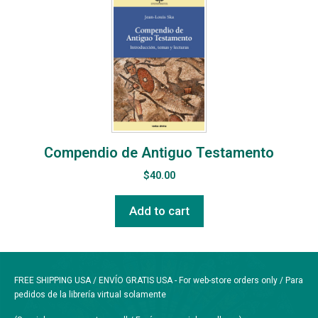
Compendio de Antiguo Testamento
$
40.00
Add to cart
FREE SHIPPING USA / ENVÍO GRATIS USA - For web-store orders only / Para
pedidos de la librería virtual solamente