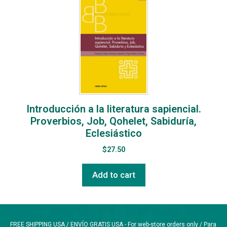
Introducción a la literatura sapiencial.
Proverbios, Job, Qohelet, Sabiduría,
Eclesiástico
$
27.50
Add to cart
FREE SHIPPING USA / ENVÍO GRATIS USA - For web-store orders only / Para