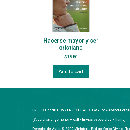
Hacerse mayor y ser
cristiano
$
18.50
Add to cart
FREE SHIPPING USA / ENVÍO GRATIS USA - For web-store orders 
(Special arrangements – call / Envíos especiales – llama)
Derecho de Autor © 2009 Ministerio Biblico Verbo Divino - 