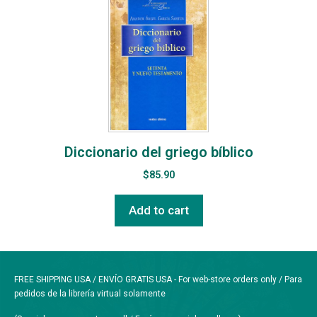
Diccionario del griego bíblico
$
85.90
Add to cart
FREE SHIPPING USA / ENVÍO GRATIS USA - For web-store orders only / Para
pedidos de la librería virtual solamente