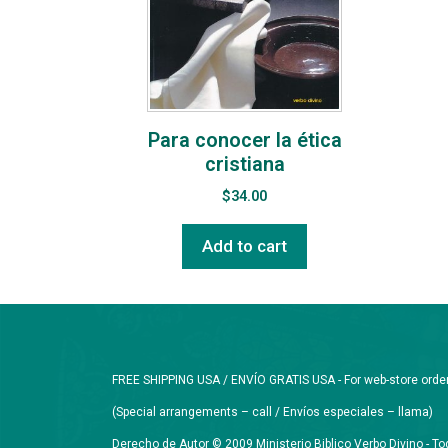
Para conocer la ética
cristiana
$
34.00
Add to cart
FREE SHIPPING USA / ENVÍO GRATIS USA - For web-store orders 
(Special arrangements – call / Envíos especiales – llama)
Derecho de Autor © 2009 Ministerio Biblico Verbo Divino - 