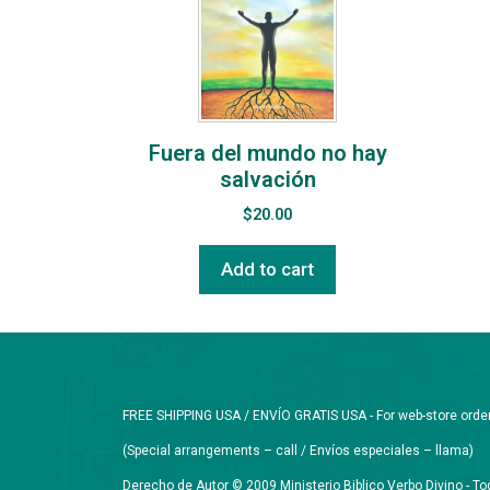
Fuera del mundo no hay
salvación
$
20.00
Add to cart
FREE SHIPPING USA / ENVÍO GRATIS USA - For web-store orders 
(Special arrangements – call / Envíos especiales – llama)
Derecho de Autor © 2009 Ministerio Biblico Verbo Divino - 