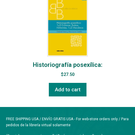
Historiografía posexílica:
$
27.50
Add to cart
FREE SHIPPING USA / ENVÍO GRATIS USA - For web-store orders only / Para
pedidos de la librería virtual solamente