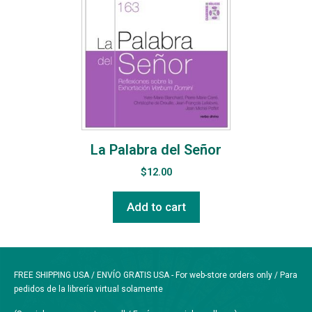
La Palabra del Señor
$
12.00
Add to cart
FREE SHIPPING USA / ENVÍO GRATIS USA - For web-store orders only / Para
pedidos de la librería virtual solamente