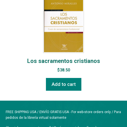
Los sacramentos cristianos
$
38.50
Add to cart
FREE SHIPPING USA / ENVÍO GRATIS USA - For web-store orders only / Para
pedidos de la librería virtual solamente