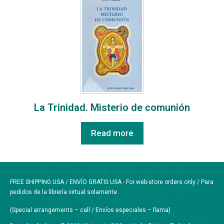
La Trinidad. Misterio de comunión
Read more
FREE SHIPPING USA / ENVÍO GRATIS USA - For web-store orders only / Para
pedidos de la librería virtual solamente
(Special arrangements – call / Envíos especiales – llama)