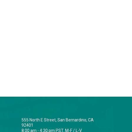
555 North E Street, San Bernardino, CA
92401
8:00 am - 4:30 pm PST. M-F / L-V