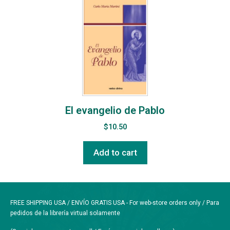
El evangelio de Pablo
$
10.50
Add to cart
FREE SHIPPING USA / ENVÍO GRATIS USA - For web-store orders only / Para
pedidos de la librería virtual solamente