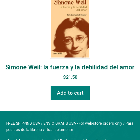
Simone Weil: la fuerza y la debilidad del amor
$
21.50
Add to cart
FREE SHIPPING USA / ENVÍO GRATIS USA - For web-store orders only / Para
pedidos de la librería virtual solamente