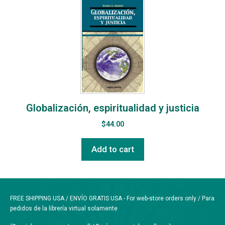
Globalización, espiritualidad y justicia
$
44.00
Add to cart
FREE SHIPPING USA / ENVÍO GRATIS USA - For web-store orders only / Para
pedidos de la librería virtual solamente