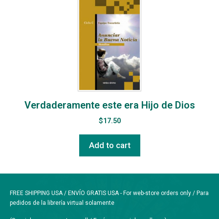
Verdaderamente este era Hijo de Dios
$
17.50
Add to cart
FREE SHIPPING USA / ENVÍO GRATIS USA - For web-store orders only / Para
pedidos de la librería virtual solamente