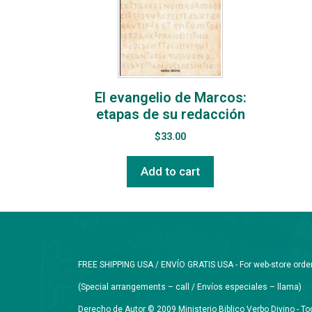
El evangelio de Marcos:
etapas de su redacción
$
33.00
Add to cart
FREE SHIPPING USA / ENVÍO GRATIS USA - For web-store orders 
(Special arrangements – call / Envíos especiales – llama)
Derecho de Autor © 2009 Ministerio Biblico Verbo Divino - 