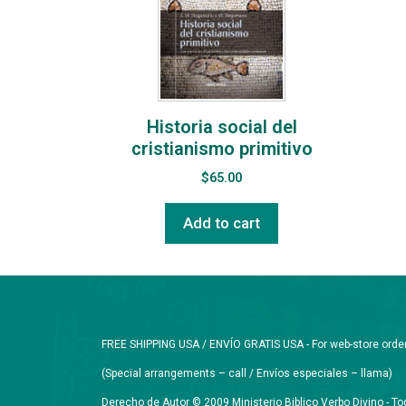
Historia social del
cristianismo primitivo
$
65.00
Add to cart
FREE SHIPPING USA / ENVÍO GRATIS USA - For web-store orders 
(Special arrangements – call / Envíos especiales – llama)
Derecho de Autor © 2009 Ministerio Biblico Verbo Divino - 