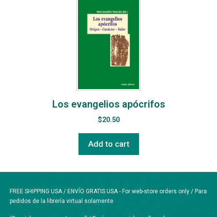
Los evangelios apócrifos
$
20.50
Add to cart
FREE SHIPPING USA / ENVÍO GRATIS USA - For web-store orders only / Para
pedidos de la librería virtual solamente