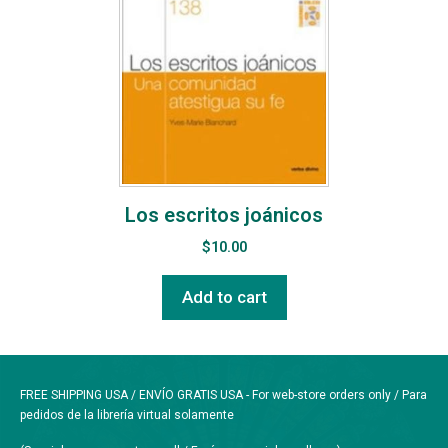
Los escritos joánicos
$
10.00
Add to cart
FREE SHIPPING USA / ENVÍO GRATIS USA - For web-store orders only / Para
pedidos de la librería virtual solamente