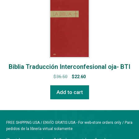
Biblia Traducción Interconfesional oja- BTI
$
36.50
$
22.60
Add to cart
FREE SHIPPING USA / ENVÍO GRATIS USA - For web-store orders only / Para
pedidos de la librería virtual solamente