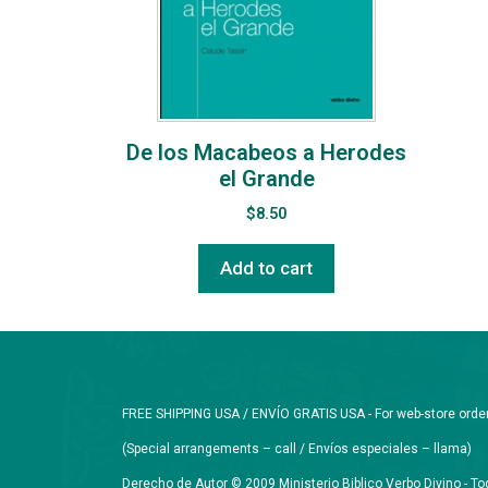
De los Macabeos a Herodes
el Grande
$
8.50
Add to cart
FREE SHIPPING USA / ENVÍO GRATIS USA - For web-store orders 
(Special arrangements – call / Envíos especiales – llama)
Derecho de Autor © 2009 Ministerio Biblico Verbo Divino - 