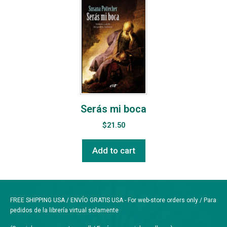
Serás mi boca
$
21.50
Add to cart
FREE SHIPPING USA / ENVÍO GRATIS USA - For web-store orders only / Para
pedidos de la librería virtual solamente