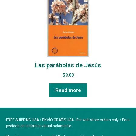
Las parábolas de Jesús
$
9.00
Read more
FREE SHIPPING USA / ENVÍO GRATIS USA - For web-store orders only / Para
pedidos de la librería virtual solamente