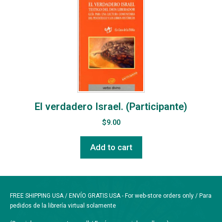
El verdadero Israel. (Participante)
$
9.00
Add to cart
FREE SHIPPING USA / ENVÍO GRATIS USA - For web-store orders only / Para
pedidos de la librería virtual solamente