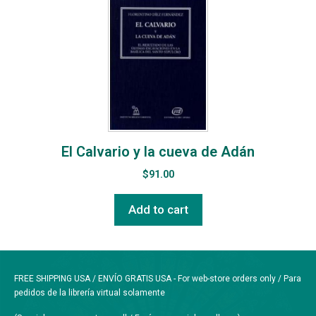
El Calvario y la cueva de Adán
$
91.00
Add to cart
FREE SHIPPING USA / ENVÍO GRATIS USA - For web-store orders only / Para
pedidos de la librería virtual solamente