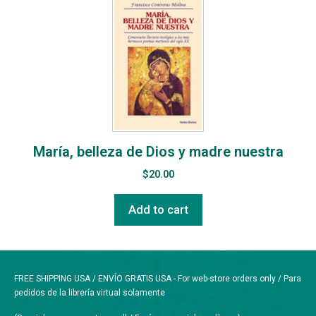
María, belleza de Dios y madre nuestra
$
20.00
Add to cart
FREE SHIPPING USA / ENVÍO GRATIS USA - For web-store orders only / Para
pedidos de la librería virtual solamente