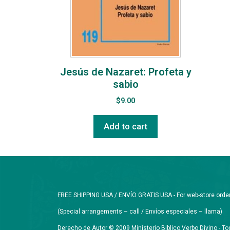
Jesús de Nazaret: Profeta y
sabio
$
9.00
Add to cart
FREE SHIPPING USA / ENVÍO GRATIS USA - For web-store orders 
(Special arrangements – call / Envíos especiales – llama)
Derecho de Autor © 2009 Ministerio Biblico Verbo Divino - 