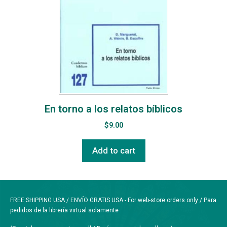
En torno a los relatos bíblicos
$
9.00
Add to cart
FREE SHIPPING USA / ENVÍO GRATIS USA - For web-store orders only / Para
pedidos de la librería virtual solamente