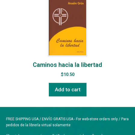
Caminos hacia la libertad
$
10.50
Add to cart
FREE SHIPPING USA / ENVÍO GRATIS USA - For web-store orders only / Para
pedidos de la librería virtual solamente