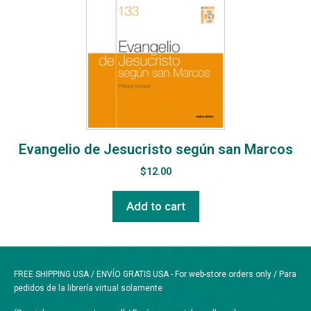
Evangelio de Jesucristo según san Marcos
$
12.00
Add to cart
FREE SHIPPING USA / ENVÍO GRATIS USA - For web-store orders only / Para
pedidos de la librería virtual solamente