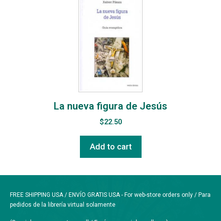
La nueva figura de Jesús
$
22.50
Add to cart
FREE SHIPPING USA / ENVÍO GRATIS USA - For web-store orders only / Para
pedidos de la librería virtual solamente