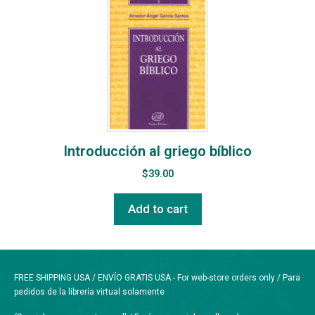
Introducción al griego bíblico
$
39.00
Add to cart
FREE SHIPPING USA / ENVÍO GRATIS USA - For web-store orders only / Para
pedidos de la librería virtual solamente