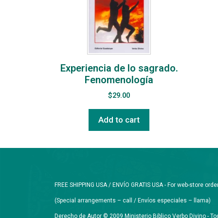
Experiencia de lo sagrado.
Fenomenología
$
29.00
Add to cart
FREE SHIPPING USA / ENVÍO GRATIS USA - For web-store orders 
(Special arrangements – call / Envíos especiales – llama)
Derecho de Autor © 2009 Ministerio Biblico Verbo Divino - 