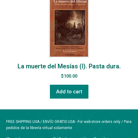
La muerte del Mesías (I). Pasta dura.
$
100.00
Add to cart
FREE SHIPPING USA / ENVÍO GRATIS USA - For web-store orders only / Para
pedidos de la librería virtual solamente