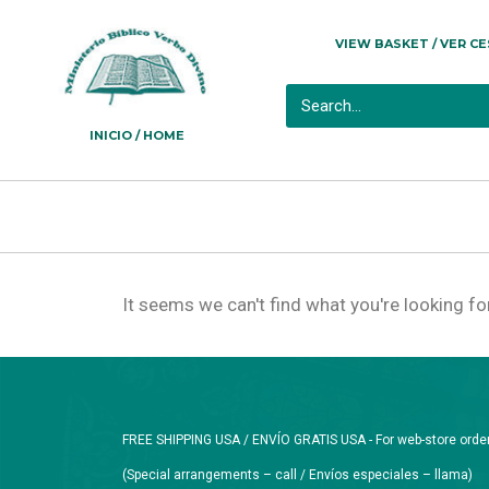
VIEW BASKET / VER C
INICIO / HOME
It seems we can't find what you're looking for
FREE SHIPPING USA / ENVÍO GRATIS USA - For web-store orders 
(Special arrangements – call / Envíos especiales – llama)