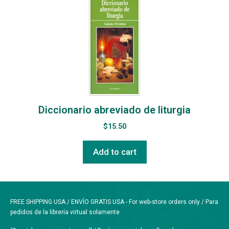
Diccionario abreviado de liturgia
$
15.50
Add to cart
FREE SHIPPING USA / ENVÍO GRATIS USA - For web-store orders only / Para
pedidos de la librería virtual solamente