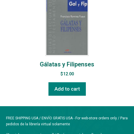
Gálatas y Filipenses
$
12.00
Add to cart
FREE SHIPPING USA / ENVÍO GRATIS USA - For web-store orders only / Para
pedidos de la librería virtual solamente