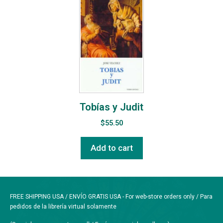
Tobías y Judit
$
55.50
Add to cart
FREE SHIPPING USA / ENVÍO GRATIS USA - For web-store orders only / Para
pedidos de la librería virtual solamente