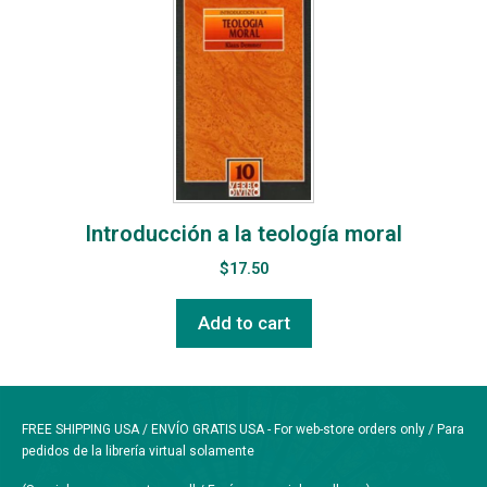
Introducción a la teología moral
$
17.50
Add to cart
FREE SHIPPING USA / ENVÍO GRATIS USA - For web-store orders only / Para
pedidos de la librería virtual solamente