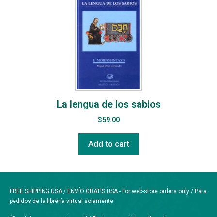
La lengua de los sabios
$
59.00
Add to cart
FREE SHIPPING USA / ENVÍO GRATIS USA - For web-store orders only / Para
pedidos de la librería virtual solamente