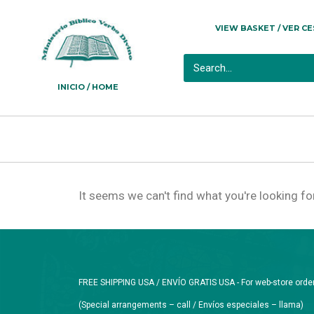
VIEW BASKET / VER C
INICIO / HOME
It seems we can't find what you're looking for
FREE SHIPPING USA / ENVÍO GRATIS USA - For web-store orders 
(Special arrangements – call / Envíos especiales – llama)