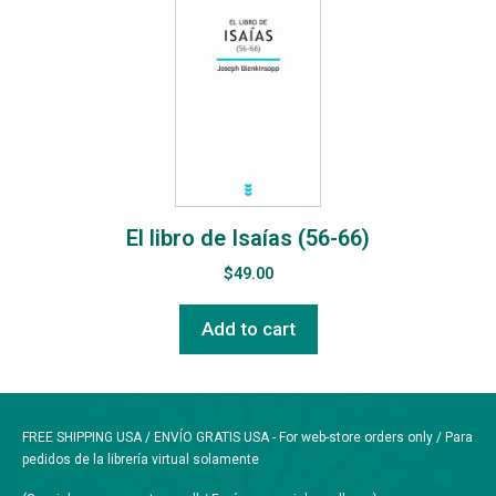
El libro de Isaías (56-66)
$
49.00
Add to cart
FREE SHIPPING USA / ENVÍO GRATIS USA - For web-store orders only / Para
pedidos de la librería virtual solamente