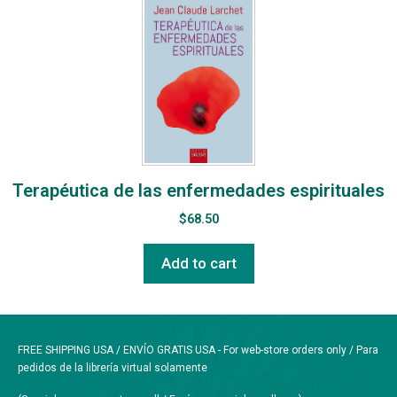
Terapéutica de las enfermedades espirituales
$
68.50
Add to cart
FREE SHIPPING USA / ENVÍO GRATIS USA - For web-store orders only / Para
pedidos de la librería virtual solamente