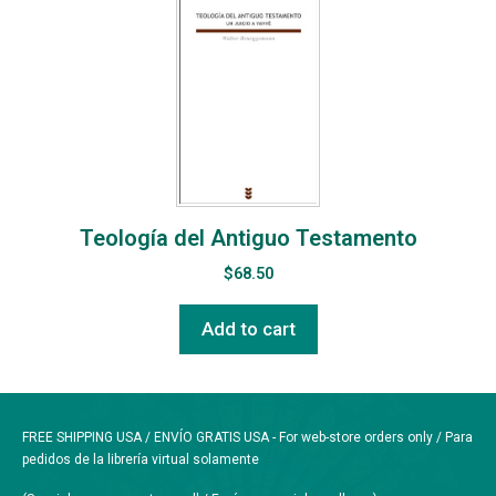
Teología del Antiguo Testamento
$
68.50
Add to cart
FREE SHIPPING USA / ENVÍO GRATIS USA - For web-store orders only / Para
pedidos de la librería virtual solamente