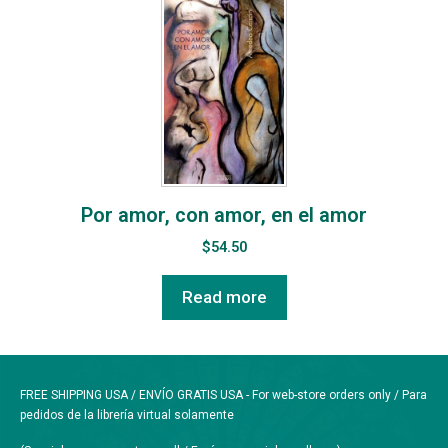
Por amor, con amor, en el amor
$
54.50
Read more
FREE SHIPPING USA / ENVÍO GRATIS USA - For web-store orders only / Para
pedidos de la librería virtual solamente