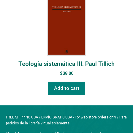
Teología sistemática III. Paul Tillich
$
38.00
Add to cart
FREE SHIPPING USA / ENVÍO GRATIS USA - For web-store orders only / Para
pedidos de la librería virtual solamente