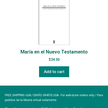
María en el Nuevo Testamento
$
24.50
Add to cart
FREE SHIPPING USA / ENVÍO GRATIS USA - For web-store orders only / Para
pedidos de la librería virtual solamente