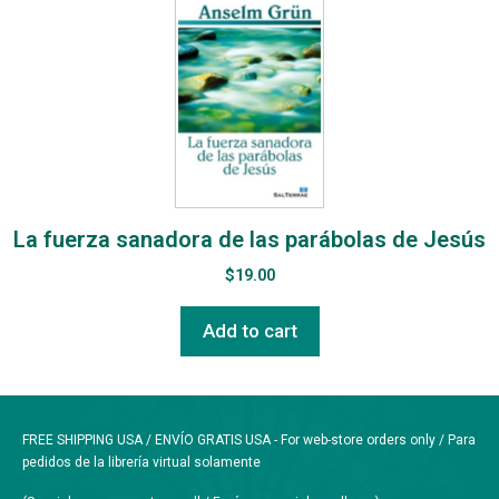
La fuerza sanadora de las parábolas de Jesús
$
19.00
Add to cart
FREE SHIPPING USA / ENVÍO GRATIS USA - For web-store orders only / Para
pedidos de la librería virtual solamente