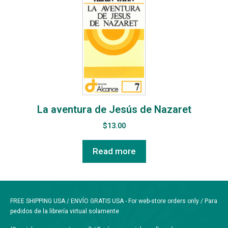
La aventura de Jesús de Nazaret
$
13.00
Read more
FREE SHIPPING USA / ENVÍO GRATIS USA - For web-store orders only / Para
pedidos de la librería virtual solamente