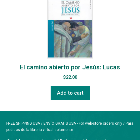
El camino abierto por Jesús: Lucas
$
22.00
Add to cart
FREE SHIPPING USA / ENVÍO GRATIS USA - For web-store orders only / Para
pedidos de la librería virtual solamente